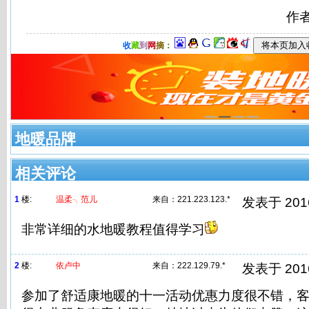
作
收
藏
到
网
摘
：
地暖品牌
相关评论
1
楼:
温柔╮范儿
来自：
221.223.123.*
发表于 2016/
非常详细的水地暖教程值得学习
2
楼:
依卢中
来自：
222.129.79.*
发表于 2016/
参加了舒适康地暖的十一活动优惠力度很不错，